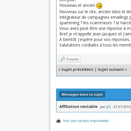
Nouveau et ancien
Nouveau sur le site, ancien dans le d
Intégrateur de campagnes emailings pou
spamming ? les scammeurs ? le harcèle
Vous avez peut-être une réponse à m
Bref je m'appelle Jean-Jacques et j'a
A bientôt j'espère pour vos réponses.
Salutations cordiales à tous les memb
Trouver
«
Sujet précédent
|
Sujet suivant
»
Messages dans ce sujet
Affiliation rentable
- par
JJG
- 21-07-2015,
Voir une version imprimable