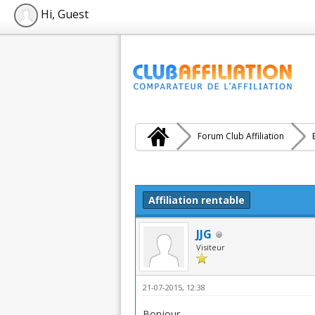
Hi, Guest
Forum Club Affiliation
Moyenne : 0 (0 vote(s))
1
2
3
4
5
Affiliation rentable
JJG
Visiteur
21-07-2015, 12:38
Bonjour,