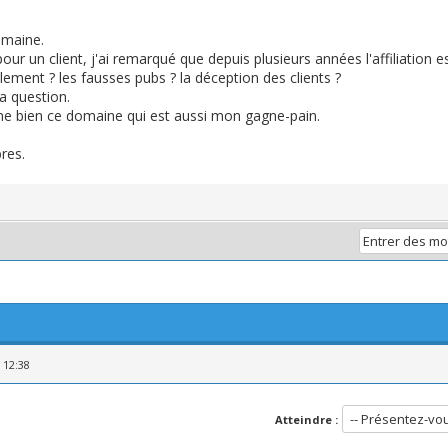
omaine.
r un client, j'ai remarqué que depuis plusieurs années l'affiliation es
ment ? les fausses pubs ? la déception des clients ?
a question.
ime bien ce domaine qui est aussi mon gagne-pain.
res.
 12:38
Atteindre :