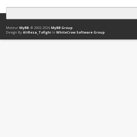
Contact
Club Affiliation
Retourner en haut
Version bas-débit (Archi
Moteur
MyBB
, © 2002-2026
MyBB Group
.
Design By
AliReza_Tofighi
In
WhiteCrow Software Group
.