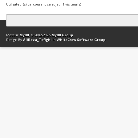
Utilisateur(s) parcourant ce sujet : 1 visiteur(s)
Contact
Club Affiliation
Retourner en haut
Version bas-débit (Archi
Moteur
MyBB
, © 2002-2026
MyBB Group
.
Design By
AliReza_Tofighi
In
WhiteCrow Software Group
.