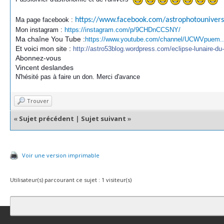
Ma page facebook :
https://www.facebook.com/astrophotounivers
Mon instagram :
https://instagram.com/p/9CHDnCCSNY/
Ma chaîne You Tube :
https://www.youtube.com/channel/UCWVpuem
Et voici mon site :
http://astro53blog.wordpress.com/eclipse-lunaire-d
Abonnez-vous
Vincent deslandes
N'hésité pas à faire un don. Merci d'avance
Trouver
«
Sujet précédent
|
Sujet suivant
»
Voir une version imprimable
Utilisateur(s) parcourant ce sujet : 1 visiteur(s)
Contact
Club Affiliation
Retourner en haut
Version bas-débit (Archi