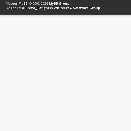
Moteur
MyBB
, © 2002-2026
MyBB Group
.
Design By
AliReza_Tofighi
In
WhiteCrow Software Group
.