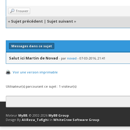
Trouver
«
Sujet précédent
|
Sujet suivant
»
Messages dans ce sujet
Salut ici Martin de Novad
- par
novad
- 07-03-2016, 21:41
Voir une version imprimable
Utilisateur(s) parcourant ce sujet : 1 visiteur(s)
Contact
Club Affiliation
Retourner en haut
Version bas-débit (Archi
Moteur
MyBB
, © 2002-2026
MyBB Group
.
Design By
AliReza_Tofighi
In
WhiteCrow Software Group
.