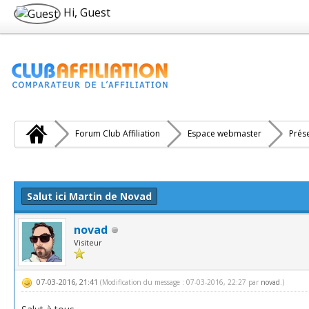
Hi, Guest
Forum Club Affiliation
Espace webmaster
Prés
e(s))
Salut ici Martin de Novad
novad
Visiteur
07-03-2016, 21:41
(Modification du message : 07-03-2016, 22:27 par
novad
.)