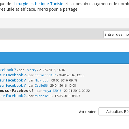
ique de
chirurgie esthetique Tunisie
et j'ai besoin d'augmenter le nomb
rès utile et efficace, merci pour le partage.
acebook ?
- par
Thierry
- 20-09-2013, 14:36
 sur Facebook ?
- par
hofmannd167
- 18-01-2016, 12:05
 sur Facebook ?
- par
Nick_dub
- 08-03-2016, 09:48
 sur Facebook ?
- par
Cecile56
- 29-04-2016, 10:08
kes sur Facebook ?
- par
maya112016
- 20-01-2017, 09:22
 sur Facebook ?
- par
michelle10
- 17-05-2019, 08:07
Atteindre :