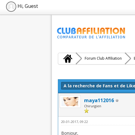
Hi, Guest
Forum Club Affiliation
Moyenne : 0 (0 vote(s))
1
2
3
4
5
A la recherche de Fans et de Lik
maya112016
Chirurgien
20-01-2017, 09:22
Bonjour,