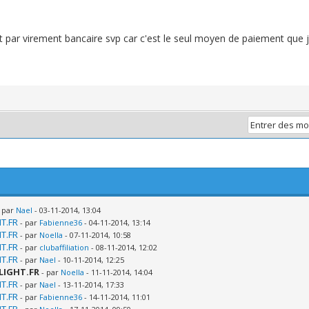
ar virement bancaire svp car c'est le seul moyen de paiement que j'ai
- par
Nael
- 03-11-2014, 13:04
HT.FR
- par
Fabienne36
- 04-11-2014, 13:14
HT.FR
- par
Noella
- 07-11-2014, 10:58
HT.FR
- par
clubaffiliation
- 08-11-2014, 12:02
HT.FR
- par
Nael
- 10-11-2014, 12:25
LIGHT.FR
- par
Noella
- 11-11-2014, 14:04
HT.FR
- par
Nael
- 13-11-2014, 17:33
HT.FR
- par
Fabienne36
- 14-11-2014, 11:01