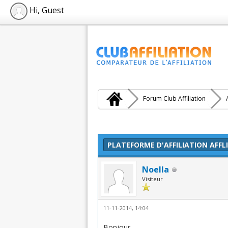
Hi, Guest
Forum Club Affiliation
Moyenne : 0 (0 vote(s))
1
2
3
4
5
PLATEFORME D'AFFILIATION AFFL
Noella
Visiteur
11-11-2014, 14:04
Bonjour,