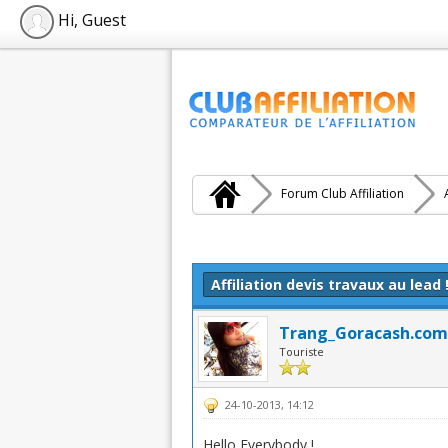
Hi, Guest
Forum Club Affiliation
Moyenne : 0 (0 vote(s))
1
2
3
4
5
Affiliation devis travaux au lead 
Trang_Goracash.com
Touriste
24-10-2013, 14:12
Hello Everybody !