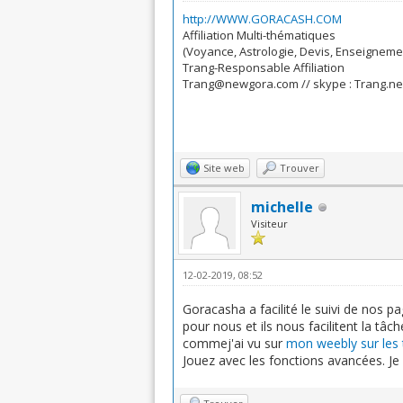
http://WWW.GORACASH.COM
Affiliation Multi-thématiques
(Voyance, Astrologie, Devis, Enseignemen
Trang-Responsable Affiliation
Trang@newgora.com // skype : Trang.n
Site web
Trouver
michelle
Visiteur
12-02-2019, 08:52
Goracasha a facilité le suivi de nos 
pour nous et ils nous facilitent la tâc
commej'ai vu sur
mon weebly sur les 
Jouez avec les fonctions avancées. Je