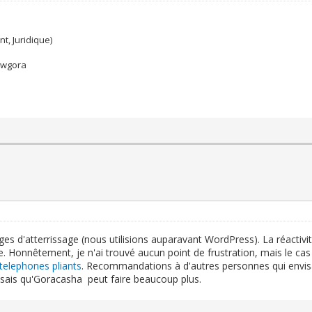
t, Juridique)
ewgora
pages d'atterrissage (nous utilisions auparavant WordPress). La réacti
he. Honnêtement, je n'ai trouvé aucun point de frustration, mais le cas 
telephones pliants
. Recommandations à d'autres personnes qui envisa
 sais qu'Goracasha peut faire beaucoup plus.