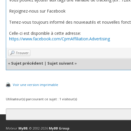
Rejoignez-nous sur Facebook
Tenez-vous toujours informé des nouveautés et nouvelles fonct
Celle-ci est disponible à cette adresse:
https://www.facebook.com/CpmAffiliation.Advertising
Trouver
«
Sujet précédent
|
Sujet suivant
»
Voir une version imprimable
Utilisateur(s) parcourant ce sujet : 1 visiteur(s)
Contact
Club Affiliation
Retourner en haut
Version bas-débit (Archi
Moteur
MyBB
, © 2002-2026
MyBB Group
.