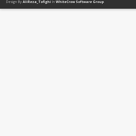
Design By
AliReza_Tofighi
In
WhiteCrow Software Group
.