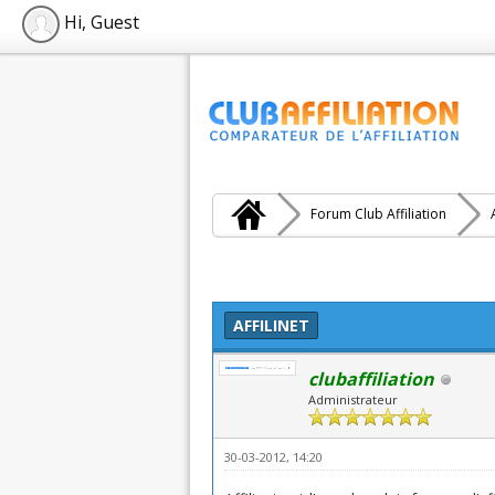
Hi, Guest
Forum Club Affiliation
: 0 (0 vote(s))
AFFILINET
clubaffiliation
Administrateur
30-03-2012, 14:20