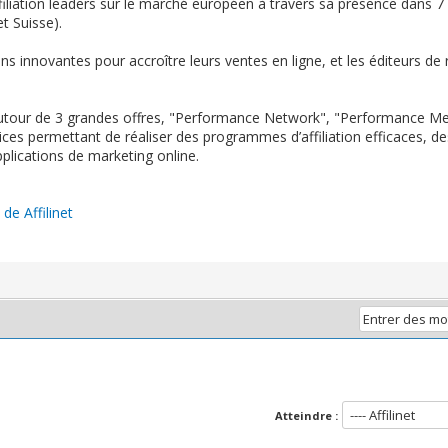
’affiliation leaders sur le marché européen à travers sa présence dans
t Suisse).
ns innovantes pour accroître leurs ventes en ligne, et les éditeurs d
 autour de 3 grandes offres, "Performance Network", "Performance M
vices permettant de réaliser des programmes d’affiliation efficaces, d
plications de marketing online.
 de Affilinet
Atteindre :