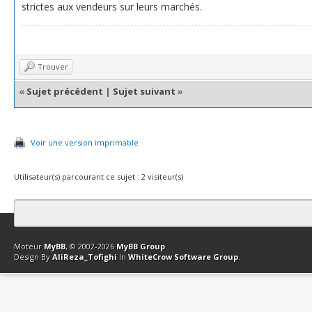
strictes aux vendeurs sur leurs marchés.
Trouver
«
Sujet précédent
|
Sujet suivant
»
Voir une version imprimable
Utilisateur(s) parcourant ce sujet : 2 visiteur(s)
Contact
Club Affiliation
Retourner en haut
Version bas-débit (Archi
Moteur
MyBB
, © 2002-2026
MyBB Group
.
Design By
AliReza_Tofighi
In
WhiteCrow Software Group
.