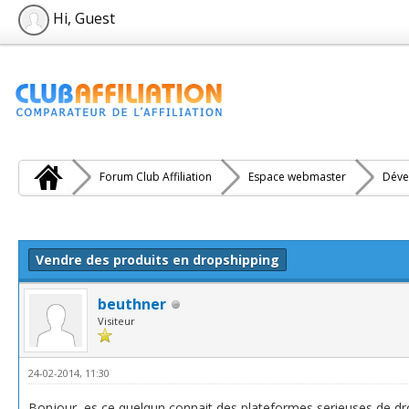
Hi, Guest
Forum Club Affiliation
Espace webmaster
Déve
e(s))
Vendre des produits en dropshipping
beuthner
Visiteur
24-02-2014, 11:30
Bonjour, es ce quelqun connait des plateformes serieuses de dr