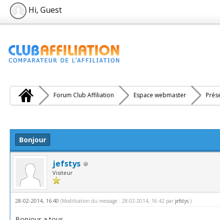
Hi, Guest
Forum Club Affiliation
Espace webmaster
Prés
e(s))
Bonjour
jefstys
Visiteur
28-02-2014, 16:40
(Modification du message : 28-02-2014, 16:42 par
jefstys
.)
Bonjour a tous,