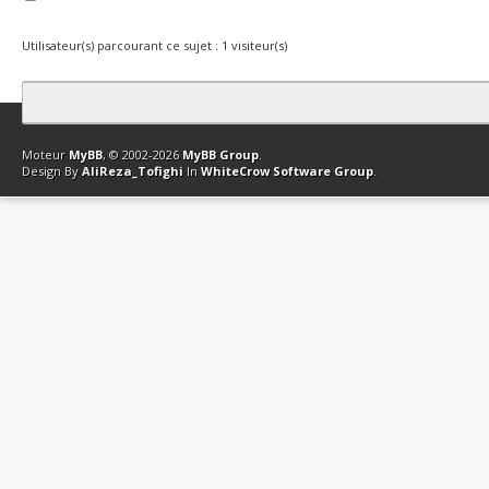
Utilisateur(s) parcourant ce sujet : 1 visiteur(s)
Contact
Club Affiliation
Retourner en haut
Version bas-débit (Archi
Moteur
MyBB
, © 2002-2026
MyBB Group
.
Design By
AliReza_Tofighi
In
WhiteCrow Software Group
.