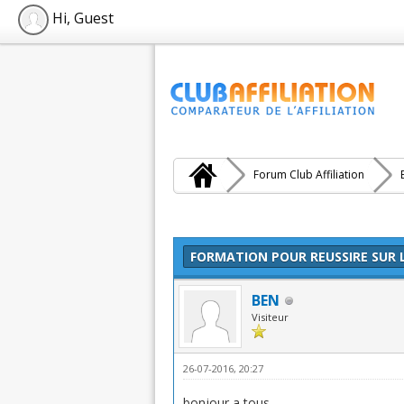
Hi, Guest
Forum Club Affiliation
Moyenne : 0 (0 vote(s))
1
2
3
4
5
FORMATION POUR REUSSIRE SUR 
BEN
Visiteur
26-07-2016, 20:27
bonjour a tous