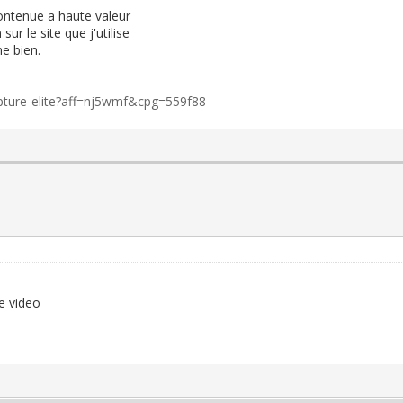
contenue a haute valeur
ur le site que j'utilise
he bien.
apture-elite?aff=nj5wmf&cpg=559f88
e video