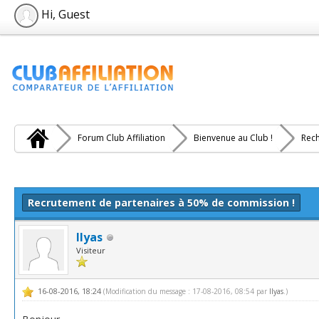
Hi, Guest
Forum Club Affiliation
Bienvenue au Club !
Rech
e(s))
Recrutement de partenaires à 50% de commission !
Ilyas
Visiteur
16-08-2016, 18:24
(Modification du message : 17-08-2016, 08:54 par
Ilyas
.)