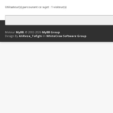
Utilisateur(s) parcourant ce sujet : 1 visiteur(s)
Contact
Club Affiliation
Retourner en haut
Version bas-débit (Archi
Moteur
MyBB
, © 2002-2026
MyBB Group
.
Design By
AliReza_Tofighi
In
WhiteCrow Software Group
.