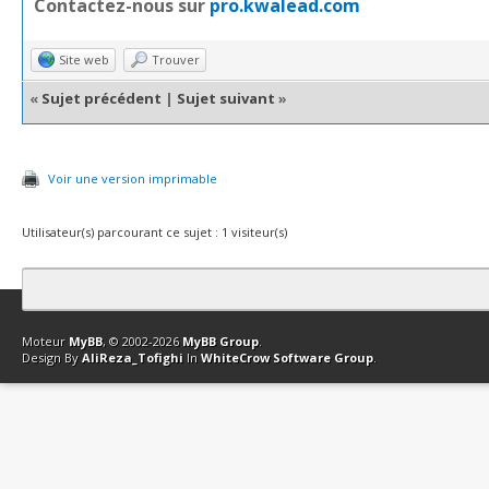
Contactez-nous sur
pro.kwalead.com
Site web
Trouver
«
Sujet précédent
|
Sujet suivant
»
Voir une version imprimable
Utilisateur(s) parcourant ce sujet : 1 visiteur(s)
Contact
Club Affiliation
Retourner en haut
Version bas-débit (Archi
Moteur
MyBB
, © 2002-2026
MyBB Group
.
Design By
AliReza_Tofighi
In
WhiteCrow Software Group
.