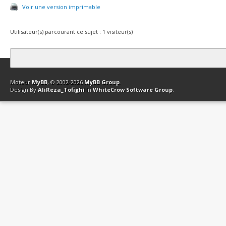
Voir une version imprimable
Utilisateur(s) parcourant ce sujet : 1 visiteur(s)
Contact
Club Affiliation
Retourner en haut
Version bas-débit (Archi
Moteur
MyBB
, © 2002-2026
MyBB Group
.
Design By
AliReza_Tofighi
In
WhiteCrow Software Group
.