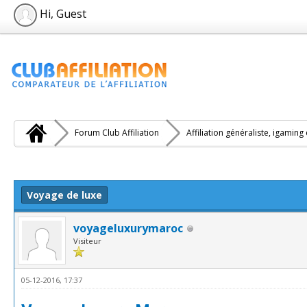
Hi, Guest
Forum Club Affiliation
Affiliation généraliste, igaming
e(s))
Voyage de luxe
voyageluxurymaroc
Visiteur
05-12-2016, 17:37