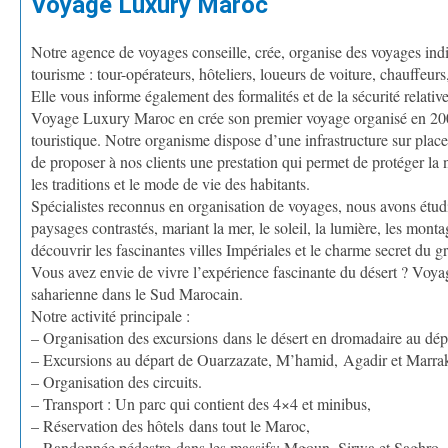
Voyage Luxury Maroc
Notre agence de voyages conseille, crée, organise des voyages indivi
tourisme : tour-opérateurs, hôteliers, loueurs de voiture, chauffeur
Elle vous informe également des formalités et de la sécurité relativ
Voyage Luxury Maroc en crée son premier voyage organisé en 2003
touristique. Notre organisme dispose d’une infrastructure sur place 
de proposer à nos clients une prestation qui permet de protéger la n
les traditions et le mode de vie des habitants.
Spécialistes reconnus en organisation de voyages, nous avons étud
paysages contrastés, mariant la mer, le soleil, la lumière, les mont
découvrir les fascinantes villes Impériales et le charme secret du 
Vous avez envie de vivre l’expérience fascinante du désert ? Voyag
saharienne dans le Sud Marocain.
Notre activité principale :
– Organisation des excursions dans le désert en dromadaire au dé
– Excursions au départ de Ouarzazate, M’hamid, Agadir et Marra
– Organisation des circuits.
– Transport : Un parc qui contient des 4×4 et minibus,
– Réservation des hôtels dans tout le Maroc,
– Randonnée pédestre dans les massifs: Mgoun, Sirwa et Saghro,