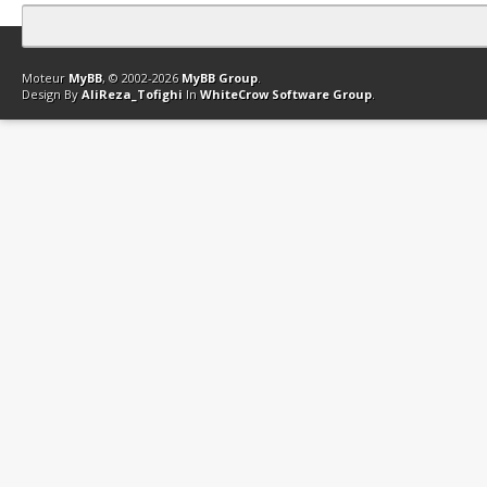
Contact
Club Affiliation
Retourner en haut
Version bas-débit (Archi
Moteur
MyBB
, © 2002-2026
MyBB Group
.
Design By
AliReza_Tofighi
In
WhiteCrow Software Group
.