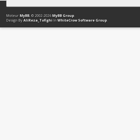
Contact
Club Affiliation
Retourner en haut
Version bas-débit (Archi
Moteur
MyBB
, © 2002-2026
MyBB Group
.
Design By
AliReza_Tofighi
In
WhiteCrow Software Group
.