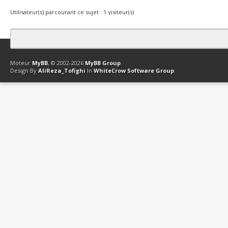
Utilisateur(s) parcourant ce sujet : 1 visiteur(s)
Contact
Club Affiliation
Retourner en haut
Version bas-débit (Archi
Moteur
MyBB
, © 2002-2026
MyBB Group
.
Design By
AliReza_Tofighi
In
WhiteCrow Software Group
.