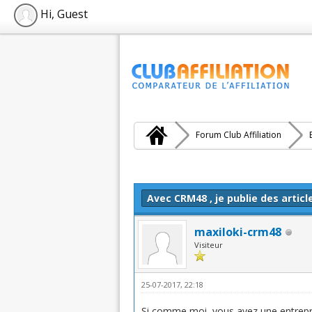
Hi, Guest
Forum Club Affiliation
Moyenne : 0 (0 vote(s))
1
2
3
4
5
Avec CRM48 , je publie des artic
maxiloki-crm48
Visiteur
25-07-2017, 22:18
Si comme moi, vous avez une entrepr