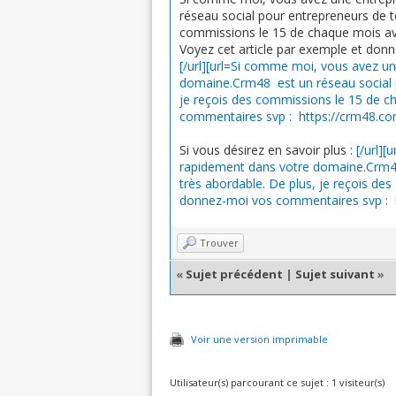
réseau social pour entrepreneurs de t
commissions le 15 de chaque mois av
Voyez cet article par exemple et don
[/url][url=Si comme moi, vous avez u
domaine.Crm48 est un réseau social po
je reçois des commissions le 15 de c
commentaires svp :
https://crm48.com
Si vous désirez en savoir plus :
[/url]
rapidement dans votre domaine.Crm48 
très abordable. De plus, je reçois de
donnez-moi vos commentaires svp :
Trouver
«
Sujet précédent
|
Sujet suivant
»
Voir une version imprimable
Utilisateur(s) parcourant ce sujet : 1 visiteur(s)