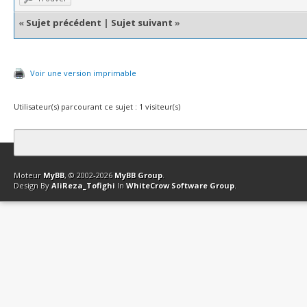
«
Sujet précédent
|
Sujet suivant
»
Voir une version imprimable
Utilisateur(s) parcourant ce sujet : 1 visiteur(s)
Contact
Club Affiliation
Retourner en haut
Version bas-débit (Archi
Moteur
MyBB
, © 2002-2026
MyBB Group
.
Design By
AliReza_Tofighi
In
WhiteCrow Software Group
.