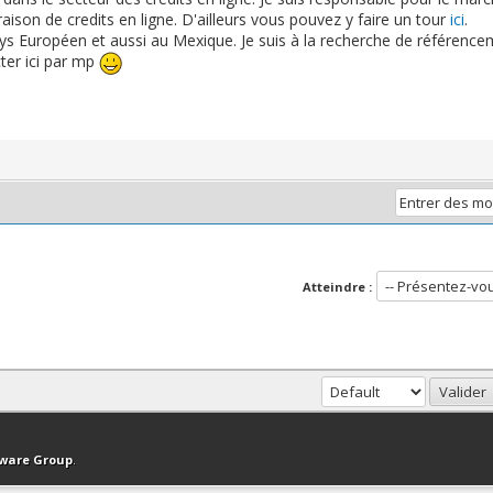
ison de credits en ligne. D'ailleurs vous pouvez y faire un tour
ici
.
s Européen et aussi au Mexique. Je suis à la recherche de référencem
ter ici par mp
Atteindre :
haut
Version bas-débit (Archivé)
Syndication RSS
tware Group
.