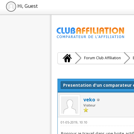
Hi, Guest
Forum Club Affiliation
Moyenne : 0 (0 vote(s))
1
2
3
4
5
Presentation d'un comparateur 
veko
Visiteur
01-05-2019, 10:10
Bonjour je travail dans une boite acti