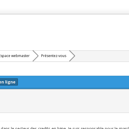
Espace webmaster
Présentez-vous
en ligne
f dans le secteur des credits en ligne. Je suis responsable pour le m