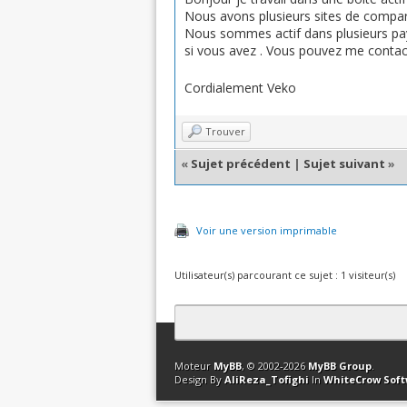
Nous avons plusieurs sites de compara
Nous sommes actif dans plusieurs pay
si vous avez . Vous pouvez me contac
Cordialement Veko
Trouver
«
Sujet précédent
|
Sujet suivant
»
Voir une version imprimable
Utilisateur(s) parcourant ce sujet : 1 visiteur(s)
Contact
Club Affiliation
Retourner en 
Moteur
MyBB
, © 2002-2026
MyBB Group
.
Design By
AliReza_Tofighi
In
WhiteCrow Sof