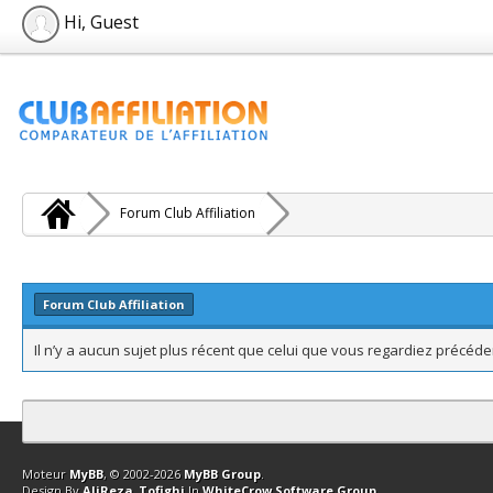
Hi, Guest
Forum Club Affiliation
Forum Club Affiliation
Il n’y a aucun sujet plus récent que celui que vous regardiez précé
Contact
Club Affiliation
Retourner en haut
Version bas-débit (Archi
Moteur
MyBB
, © 2002-2026
MyBB Group
.
Design By
AliReza_Tofighi
In
WhiteCrow Software Group
.