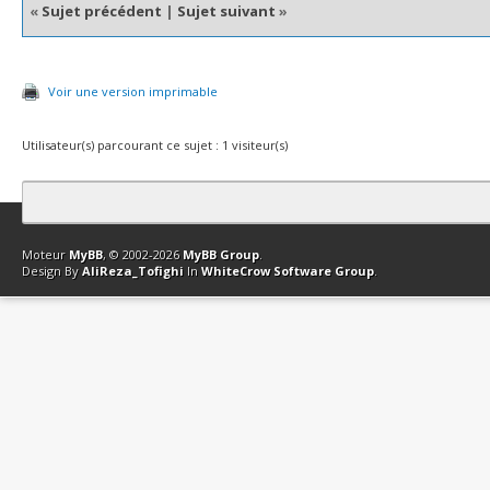
«
Sujet précédent
|
Sujet suivant
»
Voir une version imprimable
Utilisateur(s) parcourant ce sujet : 1 visiteur(s)
Contact
Club Affiliation
Retourner en haut
Version bas-débit (Archi
Moteur
MyBB
, © 2002-2026
MyBB Group
.
Design By
AliReza_Tofighi
In
WhiteCrow Software Group
.