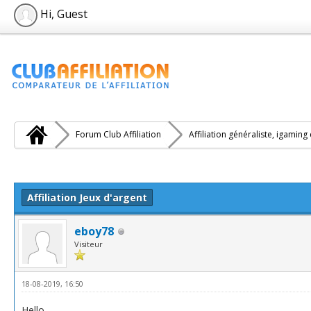
Hi, Guest
Forum Club Affiliation
Affiliation généraliste, igaming
e(s))
Affiliation Jeux d'argent
eboy78
Visiteur
18-08-2019, 16:50
Hello,