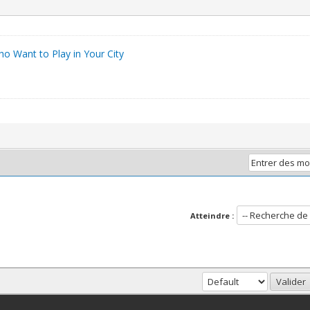
 Want to Play in Your City
Atteindre :
haut
Version bas-débit (Archivé)
Syndication RSS