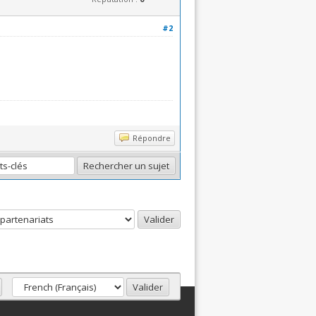
#2
happy wheels
Répondre