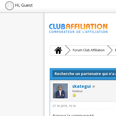
Hi, Guest
Forum Club Affiliation
Moyenne : 0 (0 vote(s))
1
2
3
4
5
Recherche un partenaire qui n'a
skategui
Visiteur
27-10-2019, 15:16
Bonjour la communauté,