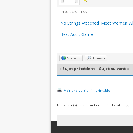
14-02-2025, 01:55
No Strings Attached: Meet Women Who
Best Adult Game
Site web
Trouver
«
Sujet précédent
|
Sujet suivant
»
Voir une version imprimable
Utilisateur(s) parcourant ce sujet : 1 visiteur(s)
Contact
Club Affiliation
Retourner en 