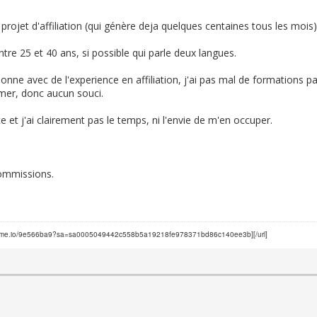
rojet d'affiliation (qui génère deja quelques centaines tous les mois),
tre 25 et 40 ans, si possible qui parle deux langues.
nne avec de l'experience en affiliation, j'ai pas mal de formations p
rmer, donc aucun souci.
e et j'ai clairement pas le temps, ni l'envie de m'en occuper.
commissions.
ysteme.io/9e566ba9?sa=sa0005049442c558b5a19218fe978371bd86c140ee3b][/url]