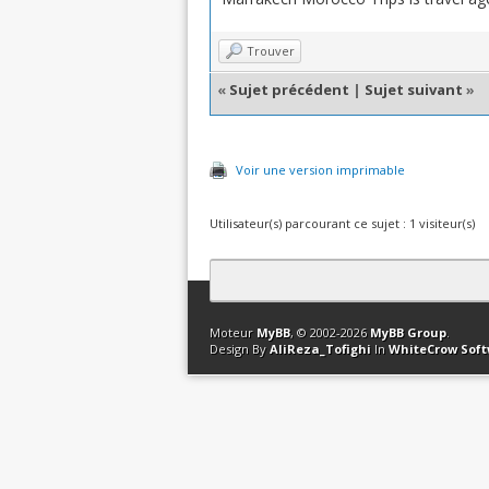
Trouver
«
Sujet précédent
|
Sujet suivant
»
Voir une version imprimable
Utilisateur(s) parcourant ce sujet : 1 visiteur(s)
Contact
Club Affiliation
Retourner en 
Moteur
MyBB
, © 2002-2026
MyBB Group
.
Design By
AliReza_Tofighi
In
WhiteCrow Sof