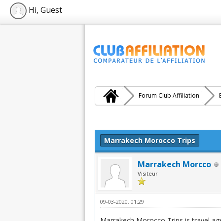
Hi, Guest
Forum Club Affiliation
Moyenne : 0 (0 vote(s))
1
2
3
4
5
Marrakech Morocco Trips
Marrakech Morcco
Visiteur
09-03-2020, 01:29
Marrakech Morocco Trips is travel ag