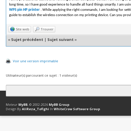
long time, so I have good experience to handle all hard things smartly. I am usi
WPS pin HP printer
. While applying the right commands, I am looking for sett
guide to establish the wireless connection on my printing device. Can you pro
Site web
Trouver
«
Sujet précédent
|
Sujet suivant
»
Voir une version imprimable
Utilisateur(s) parcourant ce sujet : 1 visiteur(s)
Contact
Club Affiliation
Retourner en haut
Version bas-débit (Archi
Moteur
MyBB
, © 2002-2026
MyBB Group
.
Design By
AliReza_Tofighi
In
WhiteCrow Software Group
.