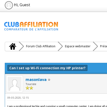
Hi, Guest
Forum Club Affiliation
Espace webmaster
Prés
e(s))
Can I set up Wi-Fi connection my HP printer?
masonlava
Touriste
09-05-2020, 12:15
I am a professional techie and running a small computer center. I am doing all