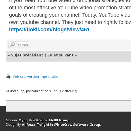
If you need YouTube video promotional strategies to
of the most effective YouTube video promotion strat
goals of creating your channel. Today, YouTube video
own youtube channel. They just need to rightly follow
https://flokii.com/blogs/view/451
Trouver
«
Sujet précédent
|
Sujet suivant
»
Voir une version imprimable
Utilisateur(s) parcourant ce sujet : 1 visiteur(s)
Contact
Club Affiliation
Retourner en haut
Version bas-débit (Archi
Moteur
MyBB
, © 2002-2026
MyBB Group
.
Design By
AliReza_Tofighi
In
WhiteCrow Software Group
.