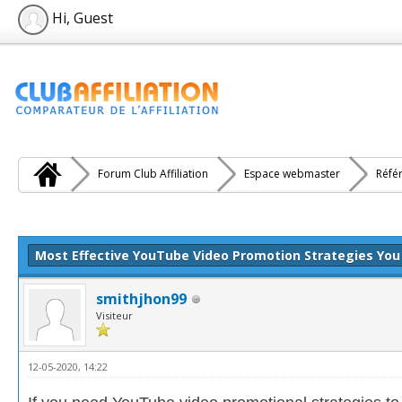
Hi, Guest
Forum Club Affiliation
Espace webmaster
Réfé
e(s))
Most Effective YouTube Video Promotion Strategies You
smithjhon99
Visiteur
12-05-2020, 14:22