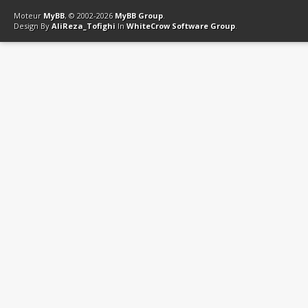
Contact
Club Affiliation
Retourner en haut
Version bas-débit (Archi
Moteur
MyBB
, © 2002-2026
MyBB Group
.
Design By
AliReza_Tofighi
In
WhiteCrow Software Group
.