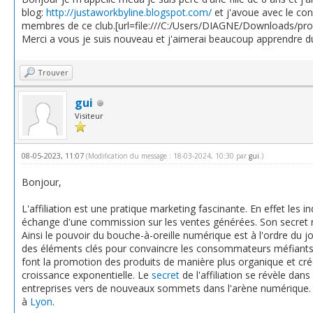
blog:
http://justaworkbyline.blogspot.com/
et j'avoue avec le con
membres de ce club.[url=file:///C:/Users/DIAGNE/Downloads/pro
Merci a vous je suis nouveau et j'aimerai beaucoup apprendre d
Trouver
gui
Visiteur
08-05-2023, 11:07
(Modification du message : 18-03-2024, 10:30 par
gui
.)
Bonjour,
L'affiliation est une pratique marketing fascinante. En effet les 
échange d'une commission sur les ventes générées. Son secret 
Ainsi le pouvoir du bouche-à-oreille numérique est à l'ordre du j
des éléments clés pour convaincre les consommateurs méfiants. Le
font la promotion des produits de manière plus organique et crédi
croissance exponentielle. Le
secret
de l'affiliation se révèle dan
entreprises vers de nouveaux sommets dans l'arène numérique. A
à
Lyon
.