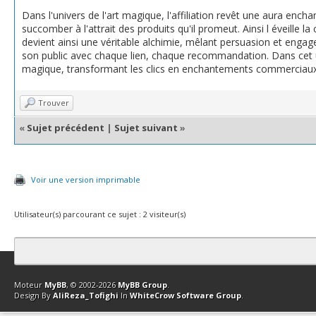
Dans l'univers de l'art magique, l'affiliation revêt une aura enchant
succomber à l'attrait des produits qu'il promeut. Ainsi l éveille la 
devient ainsi une véritable alchimie, mêlant persuasion et engagem
son public avec chaque lien, chaque recommandation. Dans cet univ
magique, transformant les clics en enchantements commerciaux
Trouver
«
Sujet précédent
|
Sujet suivant
»
Voir une version imprimable
Utilisateur(s) parcourant ce sujet : 2 visiteur(s)
Contact
Club Affiliation
Retourner en haut
Version bas-débit (Archi
Moteur
MyBB
, © 2002-2026
MyBB Group
.
Design By
AliReza_Tofighi
In
WhiteCrow Software Group
.