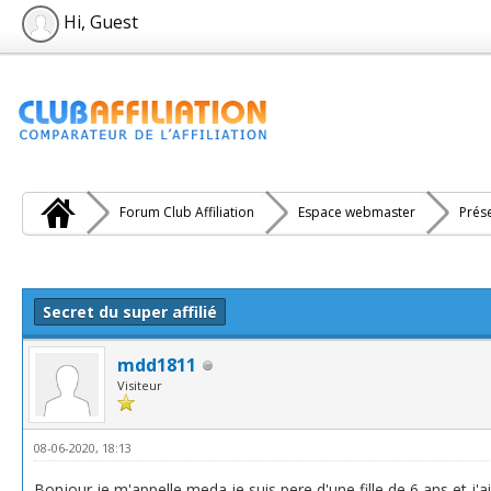
Hi, Guest
Forum Club Affiliation
Espace webmaster
Prés
e(s))
Secret du super affilié
mdd1811
Visiteur
08-06-2020, 18:13
Bonjour je m'appelle meda je suis pere d'une fille de 6 ans et j'