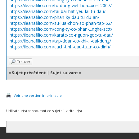
https://ileanafilio.com/tu-dong-viet-hoa...xcel-2007/
https://ileanafilio.com/tai-bai-hat-yeu-lai-tu-dau/
https://ileanafilio.com/phan-ky-dau-tu-du-an/
https://ileanafilio.com/su-lua-chon-so-phan-tap-62/
https://ileanafilio.com/cong-ty-co-phan-...nghe-sctt/
https://ileanafilio.com/karate-co-nguon-goc-tu-dau/
https://ileanafilio.com/tap-doan-co-khi-...-dai-dung/
https://ileanafilio.com/cach-tinh-dau-tu...n-co-dinh/
Trouver
«
Sujet précédent
|
Sujet suivant
»
Voir une version imprimable
Utilisateur(s) parcourant ce sujet : 1 visiteur(s)
Contact
Club Affiliation
Retourner en haut
Version bas-débit (Archi