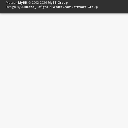
Moteur
MyBB
, © 2002-2026
MyBB Group
.
Design By
AliReza_Tofighi
In
WhiteCrow Software Group
.