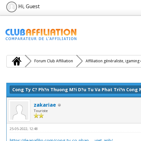
Hi, Guest
Forum Club Affiliation
Affiliation généraliste, igaming
e(s))
Cong Ty C? Ph?n Thuong M?i D?u Tu Va Phat Tri?n Cong 
zakariae
Touriste
25-05-2022, 12:48
https://ileanafilio.com/cong-ty-co-phan-...-viet-anh/