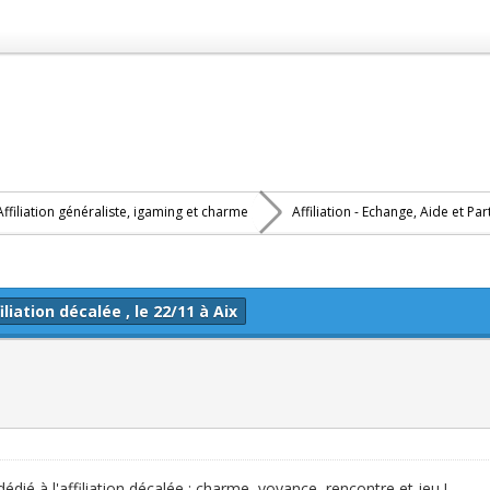
Affiliation généraliste, igaming et charme
Affiliation - Echange, Aide et Pa
liation décalée , le 22/11 à Aix
ié à l'affiliation décalée : charme, voyance, rencontre et jeu !