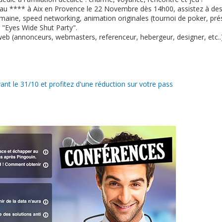
eau **** à Aix en Provence le 22 Novembre dès 14h00, assistez à de
aine, speed networking, animation originales (tournoi de poker, prése
 "Eyes Wide Shut Party".
web (annonceurs, webmasters, referenceur, hebergeur, designer, etc..
ant le 31/10 et profitez d'une réduction sur votre pass