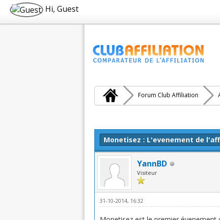
Hi, Guest
Forum Club Affiliation
Moyenne : 5 (1 vote(s))
1
2
3
4
5
Monetisez : L'evenement de l'affi
YannBD
Visiteur
31-10-2014, 16:32
Monetisez est le premier évenement déd