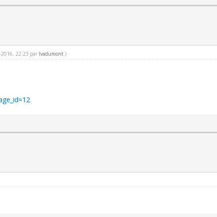
3-2016, 22:23 par
Ivadumont
.)
page_id=12