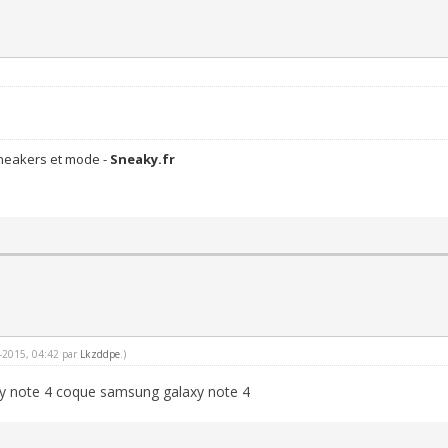
sneakers et mode -
Sneaky.fr
0-2015, 04:42 par
Lkzddpe
.)
y note 4
coque samsung galaxy note 4