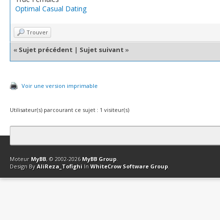
Optimal Сasual Dating
Trouver
«
Sujet précédent
|
Sujet suivant
»
Voir une version imprimable
Utilisateur(s) parcourant ce sujet : 1 visiteur(s)
Contact
Club Affiliation
Retourner en haut
Version bas-débit (Archi
Moteur
MyBB
, © 2002-2026
MyBB Group
.
Design By
AliReza_Tofighi
In
WhiteCrow Software Group
.