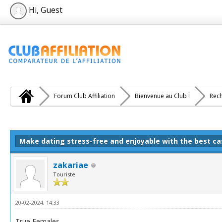
Hi, Guest
Forum Club Affiliation
Bienvenue au Club !
Rech
e(s))
Make dating stress-free and enjoyable with the best ca
zakariae
Touriste
20-02-2024, 14:33
True Females