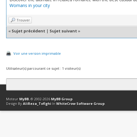
Womans in your city
Trouver
«
Sujet précédent
|
Sujet suivant
»
Voir une version imprimable
Utilisateur(s) parcourant ce sujet : 1 visiteur(s)
Contact
Club Affiliation
Retourner en haut
Version bas-débit (Archi
Moteur
MyBB
, © 2002-2026
MyBB Group
.
Design By
AliReza_Tofighi
In
WhiteCrow Software Group
.