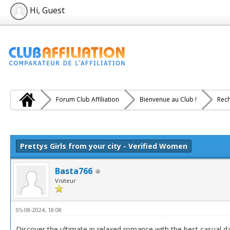
Hi, Guest
Forum Club Affiliation
Bienvenue au Club !
Rech
e(s))
Prettys Girls from your city - Verified Women
Basta766
Visiteur
05-08-2024, 18:08
Discover the ultimate in relaxed romance with the best casual da