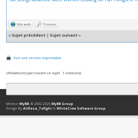
Site web
Trouver
«
Sujet précédent
|
Sujet suivant
»
Voir une version imprimable
Utilisateur(s) parcourant ce sujet : 1 visiteur(s)
Contact
Club Affiliation
Retourner en haut
Version bas-débit (Archi
Moteur
MyBB
, © 2002-2026
MyBB Group
.
Design By
AliReza_Tofighi
In
WhiteCrow Software Group
.