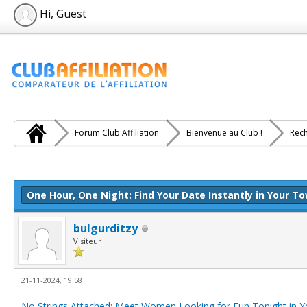
Hi, Guest
Forum Club Affiliation
Bienvenue au Club !
Rech
e(s))
One Hour, One Night: Find Your Date Instantly in Your T
bulgurditzy
Visiteur
21-11-2024, 19:58
No Strings Attached: Meet Women Looking for Fun Tonight in Yo