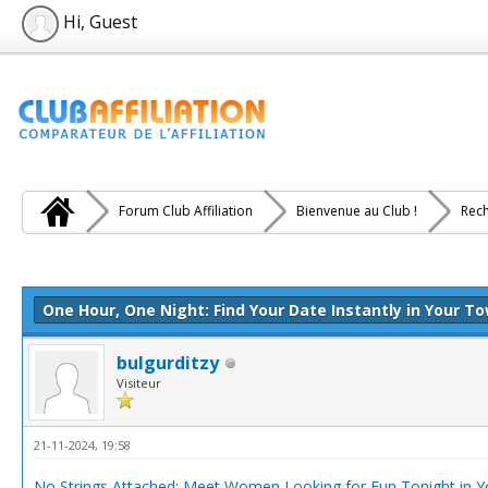
Hi, Guest
Forum Club Affiliation
Bienvenue au Club !
Rech
e(s))
One Hour, One Night: Find Your Date Instantly in Your T
bulgurditzy
Visiteur
21-11-2024, 19:58
No Strings Attached: Meet Women Looking for Fun Tonight in Yo