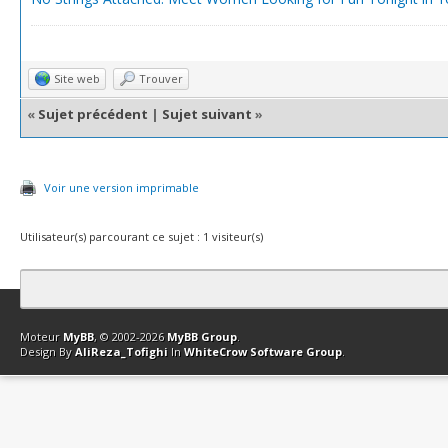
Site web
Trouver
«
Sujet précédent
|
Sujet suivant
»
Voir une version imprimable
Utilisateur(s) parcourant ce sujet : 1 visiteur(s)
Contact
Club Affiliation
Retourner en haut
Version bas-débit (Archi
Moteur
MyBB
, © 2002-2026
MyBB Group
.
Design By
AliReza_Tofighi
In
WhiteCrow Software Group
.