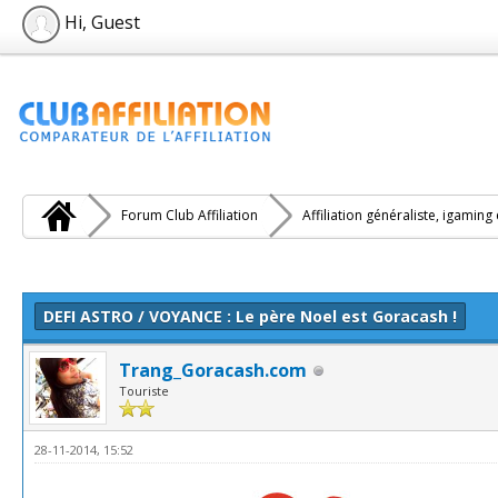
Hi, Guest
Forum Club Affiliation
Affiliation généraliste, igaming
e(s))
DEFI ASTRO / VOYANCE : Le père Noel est Goracash !
Trang_Goracash.com
Touriste
28-11-2014, 15:52