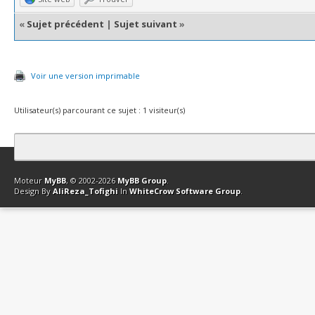
«
Sujet précédent
|
Sujet suivant
»
Voir une version imprimable
Utilisateur(s) parcourant ce sujet : 1 visiteur(s)
Contact
Club Affiliation
Retourner en haut
Version bas-débit (Archi
Moteur
MyBB
, © 2002-2026
MyBB Group
.
Design By
AliReza_Tofighi
In
WhiteCrow Software Group
.