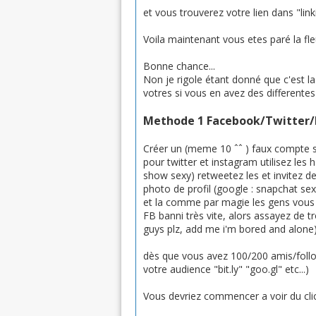
et vous trouverez votre lien dans "lin
Voila maintenant vous etes paré la fleu
Bonne chance...
Non je rigole étant donné que c'est la 
votres si vous en avez des differente
Methode 1 Facebook/Twitter
Créer un (meme 10 ˆˆ ) faux compte su
pour twitter et instagram utilisez les
show sexy) retweetez les et invitez d
photo de profil (google : snapchat se
et la comme par magie les gens vous a
FB banni très vite, alors assayez de
guys plz, add me i'm bored and alone)
dès que vous avez 100/200 amis/follow
votre audience "bit.ly" "goo.gl" etc...)
Vous devriez commencer a voir du clic