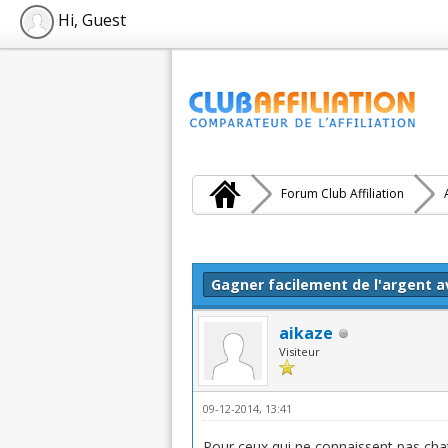
Hi, Guest
Forum Club Affiliation
Moyenne : 5 (1 vote(s))
1
2
3
4
5
Gagner facilement de l'argent a
aikaze
Visiteur
09-12-2014, 13:41
Pour ceux qui ne connaissent pas chat