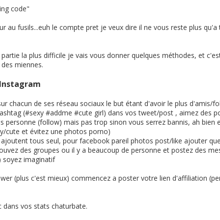
king code"
r au fusils...euh le compte pret je veux dire il ne vous reste plus qu'a t
partie la plus difficile je vais vous donner quelques méthodes, et c'est
s des miennes.
/Instagram
r chacun de ses réseau sociaux le but étant d'avoir le plus d'amis/fol
 hashtag (#sexy #addme #cute girl) dans vos tweet/post , aimez des po
es personne (follow) mais pas trop sinon vous serrez bannis, ah bien
xy/cute et évitez une photos porno)
joutent tous seul, pour facebook pareil photos post/like ajouter que
 trouvez des groupes ou il y a beaucoup de personne et postez des
 soyez imaginatif
er (plus c'est mieux) commencez a poster votre lien d'affiliation (pe
 dans vos stats chaturbate.