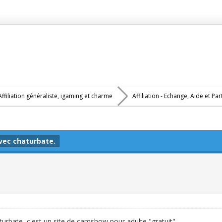
Affiliation généraliste, igaming et charme
Affiliation - Echange, Aide et Pa
vec chaturbate.
urbate, c'est un site de camshow pour adulte "gratuit",