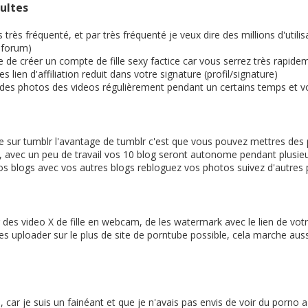
ultes
 très fréquenté, et par très fréquenté je veux dire des millions d'ut
n forum)
le de créer un compte de fille sexy factice car vous serrez très rapide
lien d'affiliation reduit dans votre signature (profil/signature)
z des photos des videos régulièrement pendant un certains temps et v
e sur tumblr l'avantage de tumblr c'est que vous pouvez mettres des p
ion), avec un peu de travail vos 10 blog seront autonome pendant plusi
 vos blogs avec vos autres blogs rebloguez vos photos suivez d'autres
es video X de fille en webcam, de les watermark avec le lien de votre 
 les uploader sur le plus de site de porntube possible, cela marche aus
sé, car je suis un fainéant et que je n'avais pas envis de voir du porno