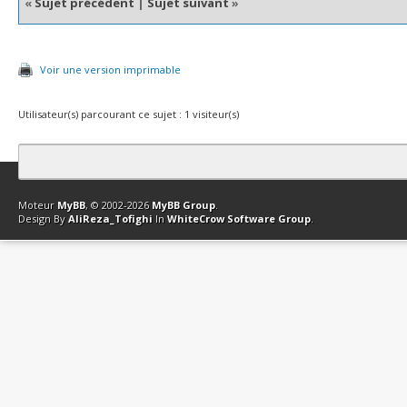
«
Sujet précédent
|
Sujet suivant
»
Voir une version imprimable
Utilisateur(s) parcourant ce sujet : 1 visiteur(s)
Contact
Club Affiliation
Retourner en haut
Version bas-débit (Archi
Moteur
MyBB
, © 2002-2026
MyBB Group
.
Design By
AliReza_Tofighi
In
WhiteCrow Software Group
.