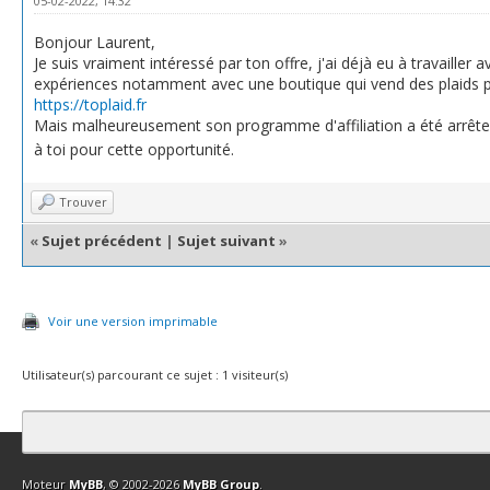
05-02-2022, 14:32
Bonjour Laurent,
Je suis vraiment intéressé par ton offre, j'ai déjà eu à travaille
expériences notamment avec une boutique qui vend des plaids per
https://toplaid.fr
Mais malheureusement son programme d'affiliation a été arrêter
à toi pour cette opportunité.
Trouver
«
Sujet précédent
|
Sujet suivant
»
Voir une version imprimable
Utilisateur(s) parcourant ce sujet : 1 visiteur(s)
Contact
Club Affiliation
Retourner en haut
Version bas-débit (Archi
Moteur
MyBB
, © 2002-2026
MyBB Group
.