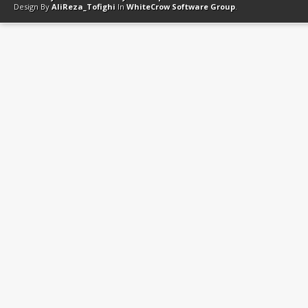
Design By
AliReza_Tofighi
In
WhiteCrow Software Group
.