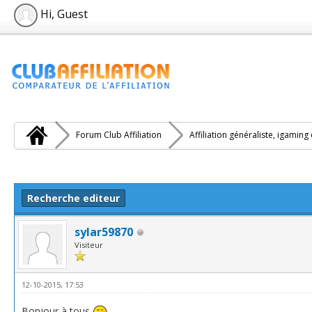
Hi, Guest
Forum Club Affiliation
Affiliation généraliste, igaming
e(s))
Recherche editeur
sylar59870
Visiteur
12-10-2015, 17:53
Bonjour à tous