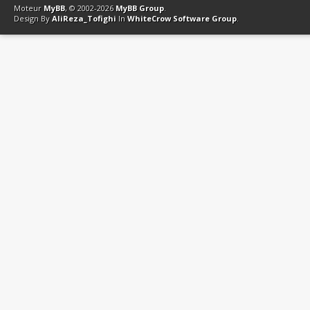
Moteur
MyBB
, © 2002-2026
MyBB Group
.
Design By
AliReza_Tofighi
In
WhiteCrow Software Group
.