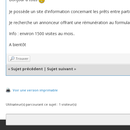
Je possède un site d'information concernant les prêts entre partic
Je recherche un annonceur offrant une rémunération au formulair
Info : environ 1500 visites au mois..
A bientôt
Trouver
«
Sujet précédent
|
Sujet suivant
»
Voir une version imprimable
Utilisateur(s) parcourant ce sujet : 1 visiteur(s)
Contact
Club Affiliation
Retourner en haut
Version bas-débit (Archi