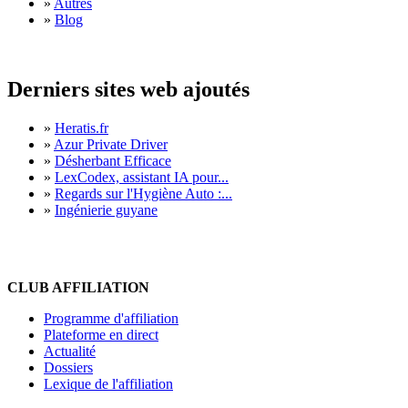
»
Autres
»
Blog
Derniers sites web ajoutés
»
Heratis.fr
»
Azur Private Driver
»
Désherbant Efficace
»
LexCodex, assistant IA pour...
»
Regards sur l'Hygiène Auto :...
»
Ingénierie guyane
CLUB AFFILIATION
Programme d'affiliation
Plateforme en direct
Actualité
Dossiers
Lexique de l'affiliation