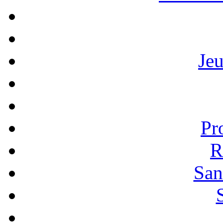
Je
Pr
R
San