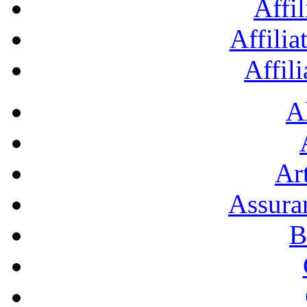
Affil
Affilia
Affil
A
Art
Assura
B