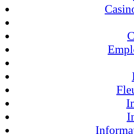
Casino
C
Empl
Fle
I
I
Informa