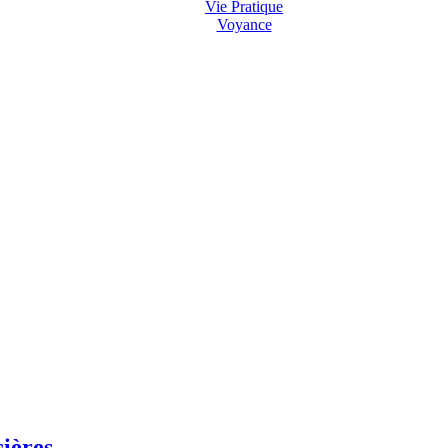
Vie Pratique
Voyance
cières