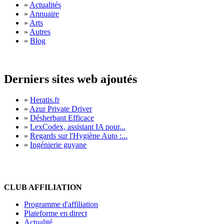
»
Actualités
»
Annuaire
»
Arts
»
Autres
»
Blog
Derniers sites web ajoutés
»
Heratis.fr
»
Azur Private Driver
»
Désherbant Efficace
»
LexCodex, assistant IA pour...
»
Regards sur l'Hygiène Auto :...
»
Ingénierie guyane
CLUB AFFILIATION
Programme d'affiliation
Plateforme en direct
Actualité