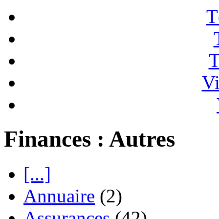
T
T
Vi
Finances : Autres
[...]
Annuaire
(2)
Assurances
(42)