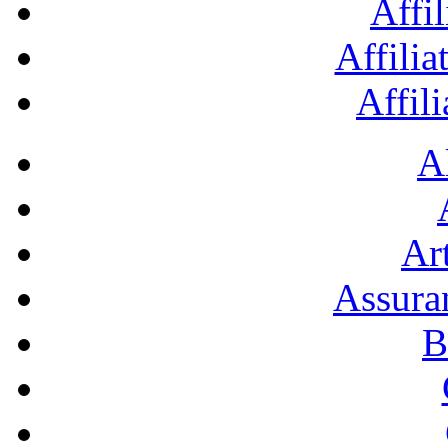
Affil
Affilia
Affil
A
Art
Assura
B