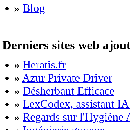
»
Blog
Derniers sites web ajou
»
Heratis.fr
»
Azur Private Driver
»
Désherbant Efficace
»
LexCodex, assistant IA 
»
Regards sur l'Hygiène A
»
Ingénierie guyane