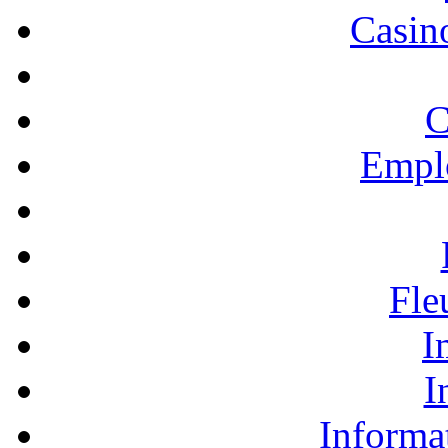
Casino
C
Empl
Fle
I
I
Informa