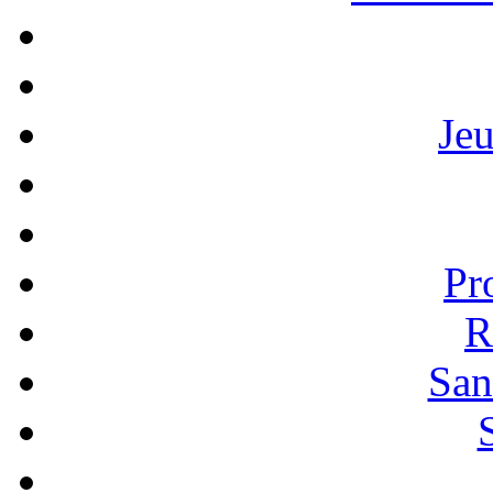
Je
Pr
R
San