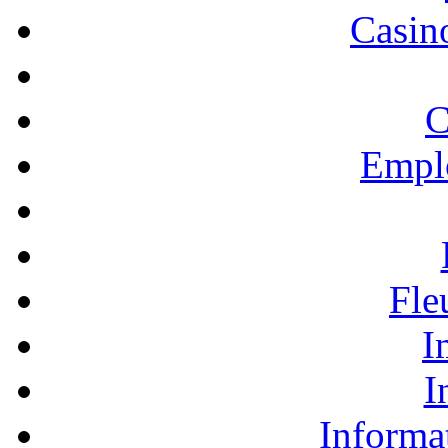
Casino
C
Empl
Fle
I
I
Informa