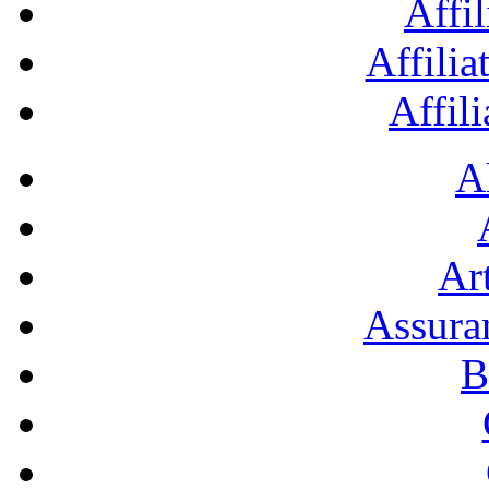
Affil
Affilia
Affil
A
Art
Assura
B