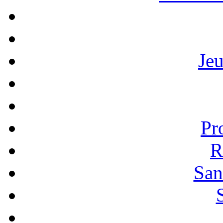
Je
Pr
R
San