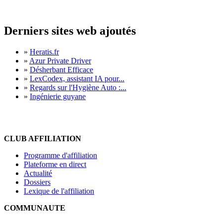
Derniers sites web ajoutés
»
Heratis.fr
»
Azur Private Driver
»
Désherbant Efficace
»
LexCodex, assistant IA pour...
»
Regards sur l'Hygiène Auto :...
»
Ingénierie guyane
CLUB AFFILIATION
Programme d'affiliation
Plateforme en direct
Actualité
Dossiers
Lexique de l'affiliation
COMMUNAUTE