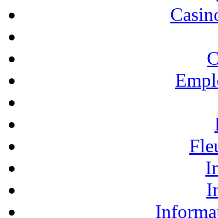
Casino
C
Empl
Fle
I
I
Informa