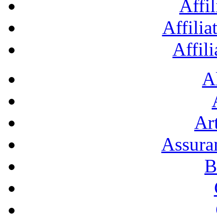
Affil
Affilia
Affil
A
Art
Assura
B