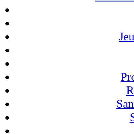
Je
Pr
R
San