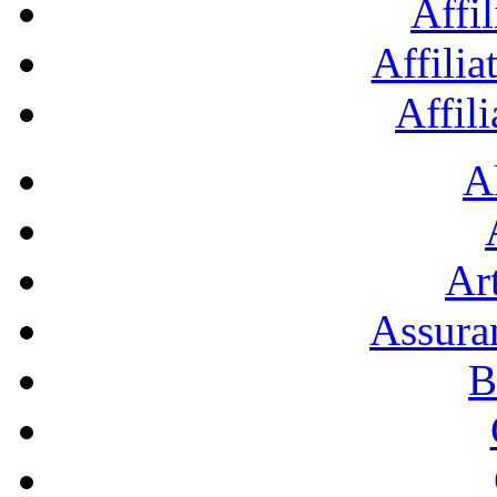
Affil
Affilia
Affil
A
Art
Assura
B