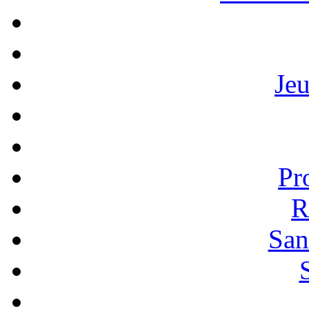
Je
Pr
R
San