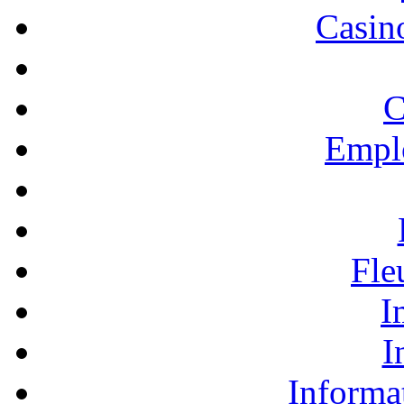
Casino
C
Empl
Fle
I
I
Informa