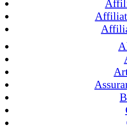
Affil
Affilia
Affil
A
Art
Assura
B