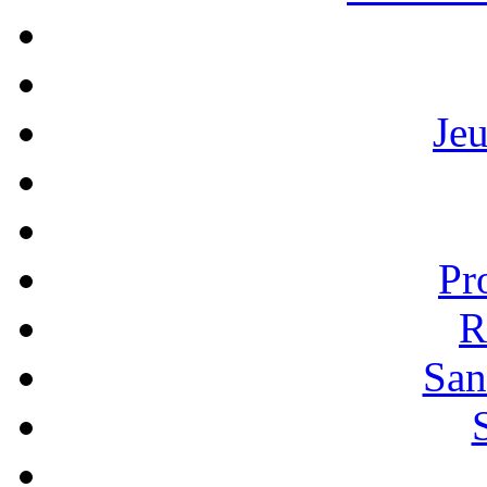
Je
Pr
R
San