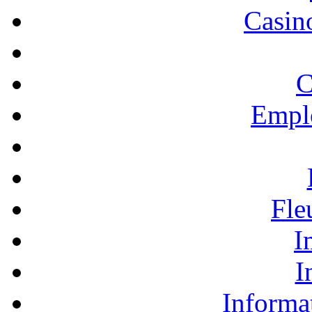
Casino
C
Empl
Fle
I
I
Informa